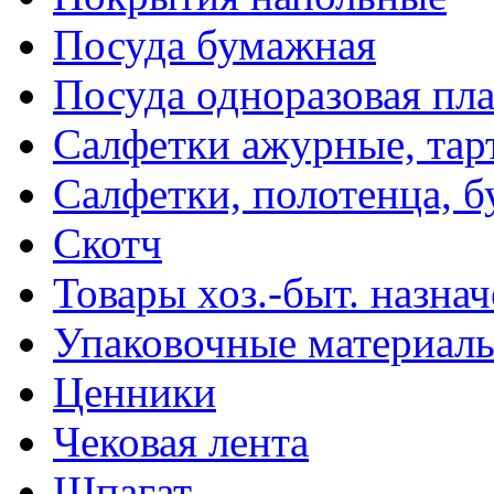
Посуда бумажная
Посуда одноразовая пл
Салфетки ажурные, тар
Салфетки, полотенца, б
Скотч
Товары хоз.-быт. назна
Упаковочные материал
Ценники
Чековая лента
Шпагат