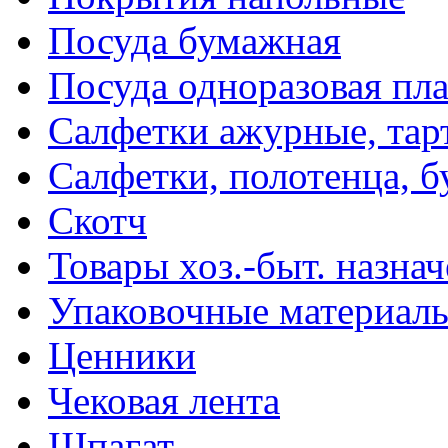
Посуда бумажная
Посуда одноразовая пл
Салфетки ажурные, тар
Салфетки, полотенца, б
Скотч
Товары хоз.-быт. назна
Упаковочные материал
Ценники
Чековая лента
Шпагат