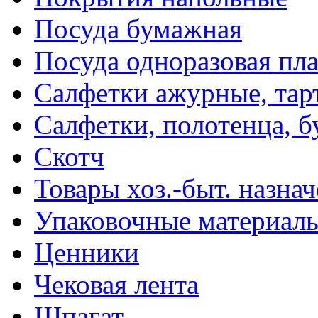
Посуда бумажная
Посуда одноразовая пл
Салфетки ажурные, тар
Салфетки, полотенца, б
Скотч
Товары хоз.-быт. назна
Упаковочные материал
Ценники
Чековая лента
Шпагат