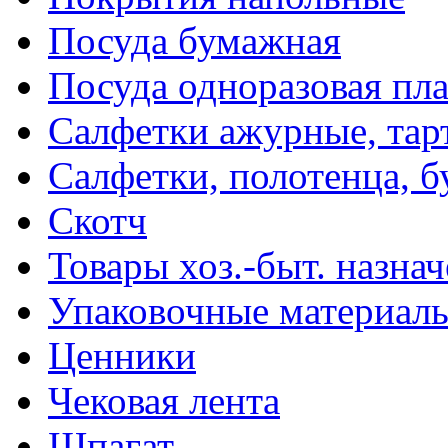
Посуда бумажная
Посуда одноразовая пл
Салфетки ажурные, тар
Салфетки, полотенца, б
Скотч
Товары хоз.-быт. назна
Упаковочные материал
Ценники
Чековая лента
Шпагат