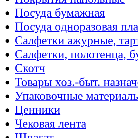
Посуда бумажная
Посуда одноразовая пл
Салфетки ажурные, тар
Салфетки, полотенца, б
Скотч
Товары хоз.-быт. назна
Упаковочные материал
Ценники
Чековая лента
Шпагат