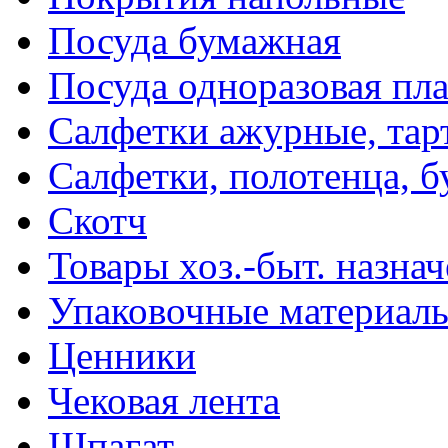
Посуда бумажная
Посуда одноразовая пл
Салфетки ажурные, тар
Салфетки, полотенца, б
Скотч
Товары хоз.-быт. назна
Упаковочные материал
Ценники
Чековая лента
Шпагат