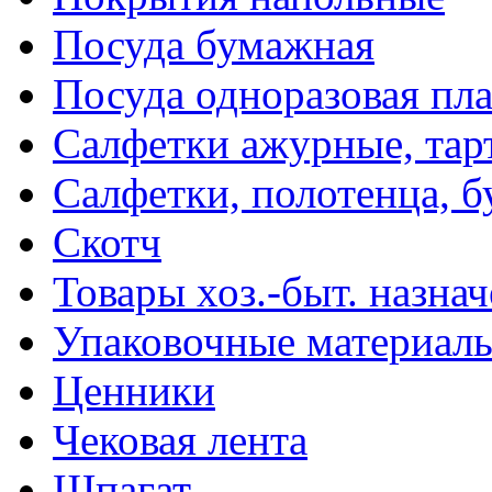
Посуда бумажная
Посуда одноразовая пл
Салфетки ажурные, тар
Салфетки, полотенца, б
Скотч
Товары хоз.-быт. назна
Упаковочные материал
Ценники
Чековая лента
Шпагат