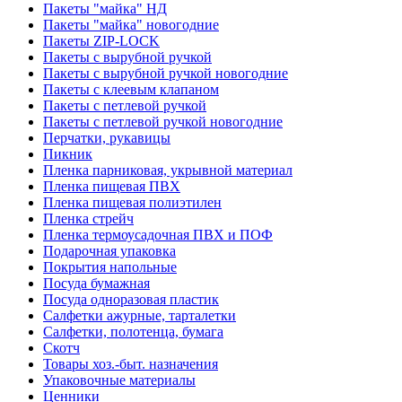
Пакеты "майка" НД
Пакеты "майка" новогодние
Пакеты ZIP-LOCK
Пакеты с вырубной ручкой
Пакеты с вырубной ручкой новогодние
Пакеты с клеевым клапаном
Пакеты с петлевой ручкой
Пакеты с петлевой ручкой новогодние
Перчатки, рукавицы
Пикник
Пленка парниковая, укрывной материал
Пленка пищевая ПВХ
Пленка пищевая полиэтилен
Пленка стрейч
Пленка термоусадочная ПВХ и ПОФ
Подарочная упаковка
Покрытия напольные
Посуда бумажная
Посуда одноразовая пластик
Салфетки ажурные, тарталетки
Салфетки, полотенца, бумага
Скотч
Товары хоз.-быт. назначения
Упаковочные материалы
Ценники