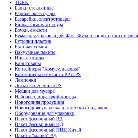
TORK
Банки стеклянные
Барные аксессуары
Батарейки, электротовары
Биоразлагаемая посуда
Бочки, ёмкости
Бумажная упаковка для Фаст Фуда и кондитерских издел
Бутылки пластик
Бытовая химия
Вакуумные пакеты
Инсектициды
Канцтовары
Контейнеры "Комус-упаковка"
Контейнеры и емкости РР и PS
Лампочки
Лотки вспененные PS
Мешки для мусора
Наборы одноразовой посуды
Новогодняя продукция
Новогодняя упаковка для детских подарков
Оборудование для упаковки
Пакет фасовочный ВД
Пакет фасовочный НД
Пакет фасовочный ПНД Китай
Пакеты "майка" ВД