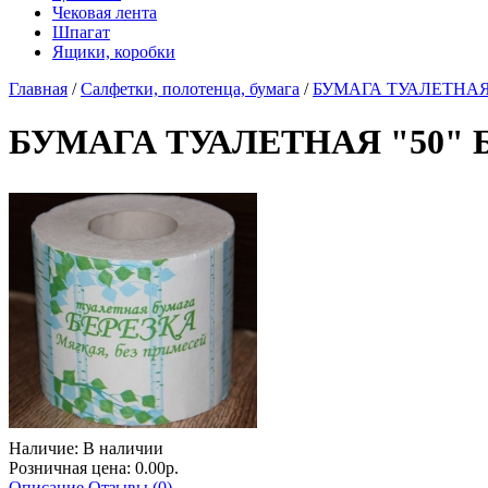
Чековая лента
Шпагат
Ящики, коробки
Главная
/
Салфетки, полотенца, бумага
/
БУМАГА ТУАЛЕТНАЯ "5
БУМАГА ТУАЛЕТНАЯ "50" Бе
Наличие:
В наличии
Розничная цена: 0.00р.
Описание
Отзывы (0)