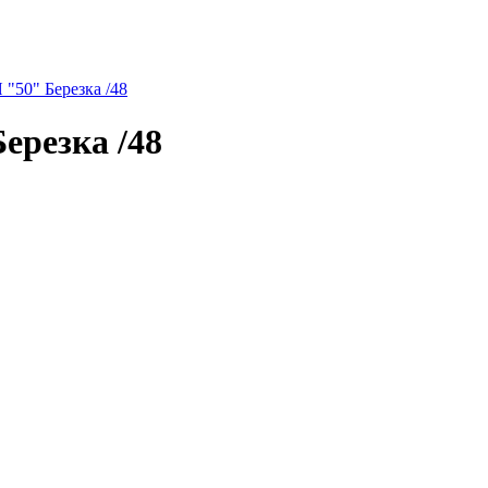
0" Березка /48
резка /48