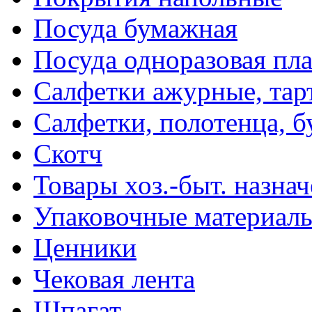
Посуда бумажная
Посуда одноразовая пл
Салфетки ажурные, тар
Салфетки, полотенца, б
Скотч
Товары хоз.-быт. назна
Упаковочные материал
Ценники
Чековая лента
Шпагат