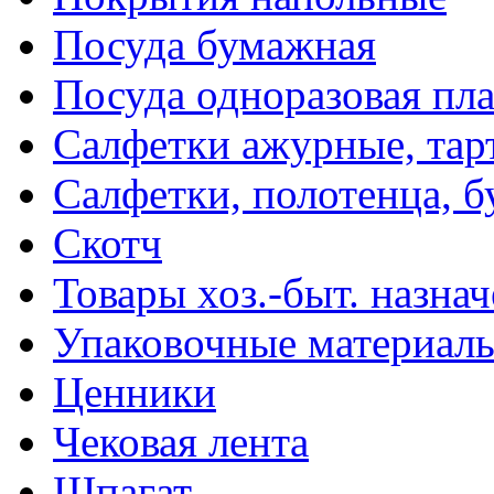
Посуда бумажная
Посуда одноразовая пл
Салфетки ажурные, тар
Салфетки, полотенца, б
Скотч
Товары хоз.-быт. назна
Упаковочные материал
Ценники
Чековая лента
Шпагат