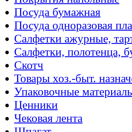
Посуда бумажная
Посуда одноразовая пл
Салфетки ажурные, тар
Салфетки, полотенца, б
Скотч
Товары хоз.-быт. назна
Упаковочные материал
Ценники
Чековая лента
Шпагат