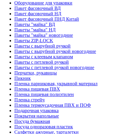
Оборудование для упаковки
Пакет фасовочный ВД
Пакет фасовочный НД
Пакет фасовочный ПНД Китай
Пакеты "майка" ВД
Пакеты "майка" НД
Пакеты "майка" новогодние
Пакеты ZIP-LOCK
Пакеты с вырубной ручкой
Пакеты с вырубной ручкой новогодние
Пакеты с клеевым клапаном
Пакеты с петлевой ручкой
Пакеты с петлевой ручкой новогодние
Перчатки, рукавицы
Пикник
Пленка парниковая, укрывной материал
Пленка пищевая ПВХ
Пленка пищевая полиэтилен
Пленка стрейч
Пленка термоусадочная ПВХ и ПОФ
Подарочная упаковка
Покрытия напольные
Посуда бумажная
Посуда одноразовая пластик
Салфетки ажурные, тарталетки