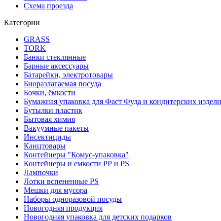
Схема проезда
Категории
GRASS
TORK
Банки стеклянные
Барные аксессуары
Батарейки, электротовары
Биоразлагаемая посуда
Бочки, ёмкости
Бумажная упаковка для Фаст Фуда и кондитерских издел
Бутылки пластик
Бытовая химия
Вакуумные пакеты
Инсектициды
Канцтовары
Контейнеры "Комус-упаковка"
Контейнеры и емкости РР и PS
Лампочки
Лотки вспененные PS
Мешки для мусора
Наборы одноразовой посуды
Новогодняя продукция
Новогодняя упаковка для детских подарков