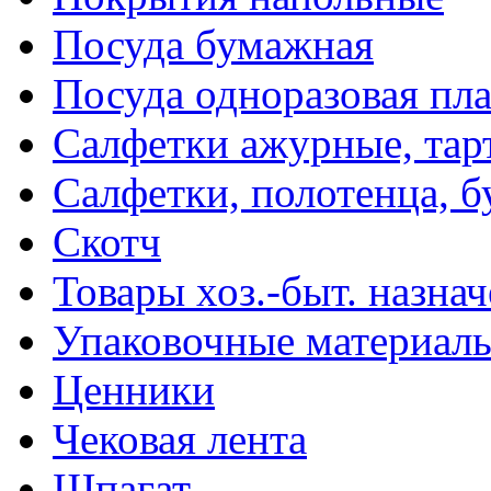
Посуда бумажная
Посуда одноразовая пл
Салфетки ажурные, тар
Салфетки, полотенца, б
Скотч
Товары хоз.-быт. назна
Упаковочные материал
Ценники
Чековая лента
Шпагат