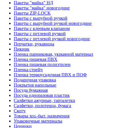
Пакеты "майка" НД
Пакеты "майка" новогодние
Пакеты ZIP-LOCK
Пакеты с вырубной ручкой
Пакеты с вырубной ручкой новогодние
Пакеты с клеевым клапаном
Пакеты с петлевой ручкой
Пакеты с петлевой ручкой новогодние
Перчатки, рукавицы
Пикник
Пленка парниковая, укрывной материал
Пленка пищевая ПВХ
Пленка пищевая полиэтилен
Пленка стрейч
Пленка термоусадочная ПВХ и ПОФ
Подарочная упаковка
Покрытия напольные
Посуда бумажная
Посуда одноразовая пластик
Салфетки ажурные, тарталетки
Салфетки, полотенца, бумага
Скотч
Товары хоз.-быт. назначения
Упаковочные материалы
Ценники