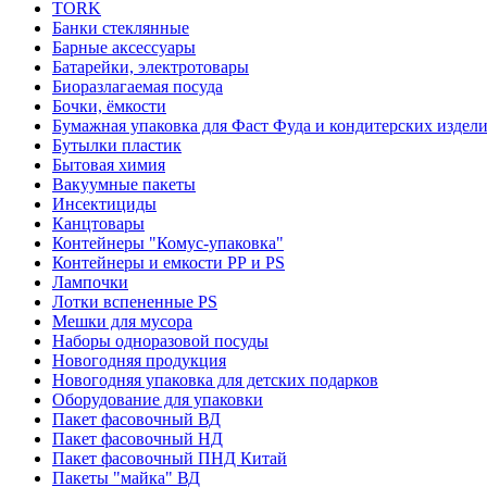
TORK
Банки стеклянные
Барные аксессуары
Батарейки, электротовары
Биоразлагаемая посуда
Бочки, ёмкости
Бумажная упаковка для Фаст Фуда и кондитерских издел
Бутылки пластик
Бытовая химия
Вакуумные пакеты
Инсектициды
Канцтовары
Контейнеры "Комус-упаковка"
Контейнеры и емкости РР и PS
Лампочки
Лотки вспененные PS
Мешки для мусора
Наборы одноразовой посуды
Новогодняя продукция
Новогодняя упаковка для детских подарков
Оборудование для упаковки
Пакет фасовочный ВД
Пакет фасовочный НД
Пакет фасовочный ПНД Китай
Пакеты "майка" ВД