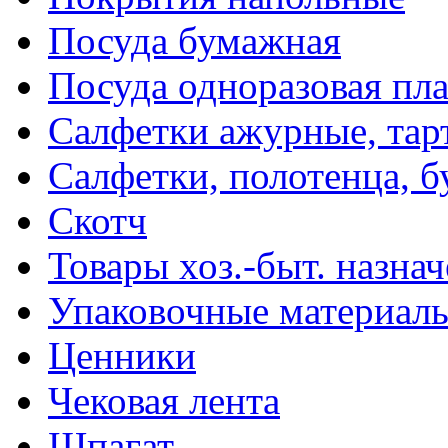
Посуда бумажная
Посуда одноразовая пл
Салфетки ажурные, тар
Салфетки, полотенца, б
Скотч
Товары хоз.-быт. назна
Упаковочные материал
Ценники
Чековая лента
Шпагат