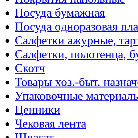
Посуда бумажная
Посуда одноразовая пл
Салфетки ажурные, тар
Салфетки, полотенца, б
Скотч
Товары хоз.-быт. назна
Упаковочные материал
Ценники
Чековая лента
Шпагат