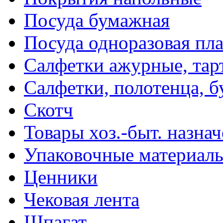
Посуда бумажная
Посуда одноразовая пл
Салфетки ажурные, тар
Салфетки, полотенца, б
Скотч
Товары хоз.-быт. назна
Упаковочные материал
Ценники
Чековая лента
Шпагат