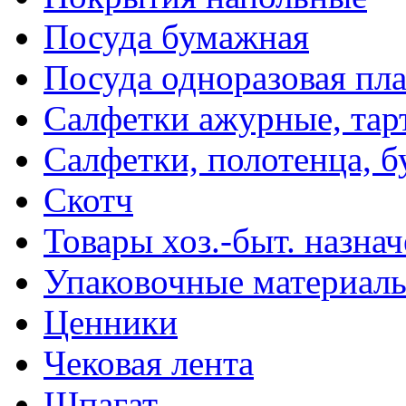
Посуда бумажная
Посуда одноразовая пл
Салфетки ажурные, тар
Салфетки, полотенца, б
Скотч
Товары хоз.-быт. назна
Упаковочные материал
Ценники
Чековая лента
Шпагат