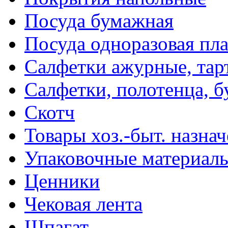
Посуда бумажная
Посуда одноразовая пл
Салфетки ажурные, тар
Салфетки, полотенца, б
Скотч
Товары хоз.-быт. назна
Упаковочные материал
Ценники
Чековая лента
Шпагат