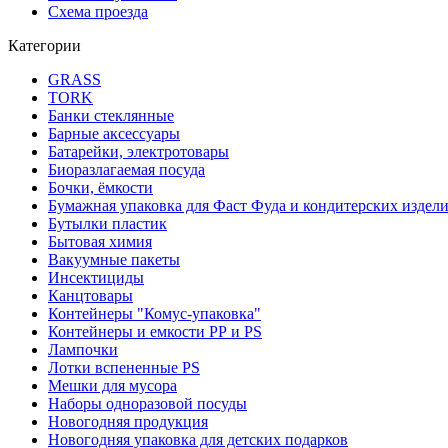
Схема проезда
Категории
GRASS
TORK
Банки стеклянные
Барные аксессуары
Батарейки, электротовары
Биоразлагаемая посуда
Бочки, ёмкости
Бумажная упаковка для Фаст Фуда и кондитерских издел
Бутылки пластик
Бытовая химия
Вакуумные пакеты
Инсектициды
Канцтовары
Контейнеры "Комус-упаковка"
Контейнеры и емкости РР и PS
Лампочки
Лотки вспененные PS
Мешки для мусора
Наборы одноразовой посуды
Новогодняя продукция
Новогодняя упаковка для детских подарков