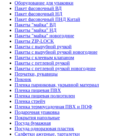
Оборудование для упаковки
Пакет фасовочный ВД
Пакет фасовочный НД
Пакет фасовочный ПНД Китай
Пакеты "майка" ВД
Пакеты "майка" НД
Пакеты "майка" новогодние
Пакеты ZIP-LOCK
Пакеты с вырубной ручкой
Пакеты с вырубной ручкой новогодние
Пакеты с клеевым клапаном
Пакеты с петлевой ручкой
Пакеты с петлевой ручкой новогодние
Перчатки, рукавицы
Пикник
Пленка парниковая, укрывной материал
Пленка пищевая ПВХ
Пленка пищевая полиэтилен
Пленка стрейч
Пленка термоусадочная ПВХ и ПОФ
Подарочная упаковка
Покрытия напольные
Посуда бумажная
Посуда одноразовая пластик
Салфетки ажурные, тарталетки