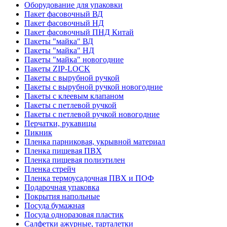
Оборудование для упаковки
Пакет фасовочный ВД
Пакет фасовочный НД
Пакет фасовочный ПНД Китай
Пакеты "майка" ВД
Пакеты "майка" НД
Пакеты "майка" новогодние
Пакеты ZIP-LOCK
Пакеты с вырубной ручкой
Пакеты с вырубной ручкой новогодние
Пакеты с клеевым клапаном
Пакеты с петлевой ручкой
Пакеты с петлевой ручкой новогодние
Перчатки, рукавицы
Пикник
Пленка парниковая, укрывной материал
Пленка пищевая ПВХ
Пленка пищевая полиэтилен
Пленка стрейч
Пленка термоусадочная ПВХ и ПОФ
Подарочная упаковка
Покрытия напольные
Посуда бумажная
Посуда одноразовая пластик
Салфетки ажурные, тарталетки