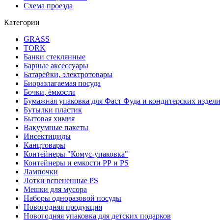
Схема проезда
Категории
GRASS
TORK
Банки стеклянные
Барные аксессуары
Батарейки, электротовары
Биоразлагаемая посуда
Бочки, ёмкости
Бумажная упаковка для Фаст Фуда и кондитерских издел
Бутылки пластик
Бытовая химия
Вакуумные пакеты
Инсектициды
Канцтовары
Контейнеры "Комус-упаковка"
Контейнеры и емкости РР и PS
Лампочки
Лотки вспененные PS
Мешки для мусора
Наборы одноразовой посуды
Новогодняя продукция
Новогодняя упаковка для детских подарков