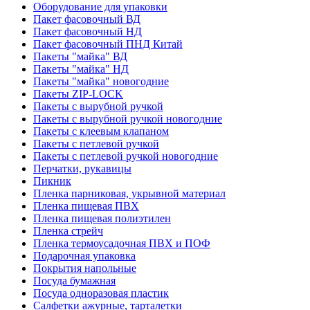
Оборудование для упаковки
Пакет фасовочный ВД
Пакет фасовочный НД
Пакет фасовочный ПНД Китай
Пакеты "майка" ВД
Пакеты "майка" НД
Пакеты "майка" новогодние
Пакеты ZIP-LOCK
Пакеты с вырубной ручкой
Пакеты с вырубной ручкой новогодние
Пакеты с клеевым клапаном
Пакеты с петлевой ручкой
Пакеты с петлевой ручкой новогодние
Перчатки, рукавицы
Пикник
Пленка парниковая, укрывной материал
Пленка пищевая ПВХ
Пленка пищевая полиэтилен
Пленка стрейч
Пленка термоусадочная ПВХ и ПОФ
Подарочная упаковка
Покрытия напольные
Посуда бумажная
Посуда одноразовая пластик
Салфетки ажурные, тарталетки