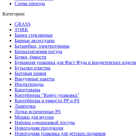
Схема проезда
Категории
GRASS
TORK
Банки стеклянные
Барные аксессуары
Батарейки, электротовары
Биоразлагаемая посуда
Бочки, ёмкости
Бумажная упаковка для Фаст Фуда и кондитерских издел
Бутылки пластик
Бытовая химия
Вакуумные пакеты
Инсектициды
Канцтовары
Контейнеры "Комус-упаковка"
Контейнеры и емкости РР и PS
Лампочки
Лотки вспененные PS
Мешки для мусора
Наборы одноразовой посуды
Новогодняя продукция
Новогодняя упаковка для детских подарков