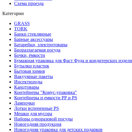
Схема проезда
Категории
GRASS
TORK
Банки стеклянные
Барные аксессуары
Батарейки, электротовары
Биоразлагаемая посуда
Бочки, ёмкости
Бумажная упаковка для Фаст Фуда и кондитерских издел
Бутылки пластик
Бытовая химия
Вакуумные пакеты
Инсектициды
Канцтовары
Контейнеры "Комус-упаковка"
Контейнеры и емкости РР и PS
Лампочки
Лотки вспененные PS
Мешки для мусора
Наборы одноразовой посуды
Новогодняя продукция
Новогодняя упаковка для детских подарков