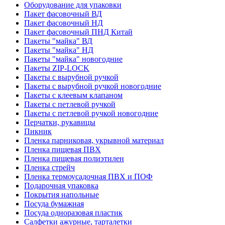
Оборудование для упаковки
Пакет фасовочный ВД
Пакет фасовочный НД
Пакет фасовочный ПНД Китай
Пакеты "майка" ВД
Пакеты "майка" НД
Пакеты "майка" новогодние
Пакеты ZIP-LOCK
Пакеты с вырубной ручкой
Пакеты с вырубной ручкой новогодние
Пакеты с клеевым клапаном
Пакеты с петлевой ручкой
Пакеты с петлевой ручкой новогодние
Перчатки, рукавицы
Пикник
Пленка парниковая, укрывной материал
Пленка пищевая ПВХ
Пленка пищевая полиэтилен
Пленка стрейч
Пленка термоусадочная ПВХ и ПОФ
Подарочная упаковка
Покрытия напольные
Посуда бумажная
Посуда одноразовая пластик
Салфетки ажурные, тарталетки