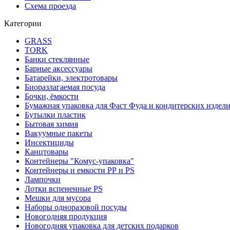
Схема проезда
Категории
GRASS
TORK
Банки стеклянные
Барные аксессуары
Батарейки, электротовары
Биоразлагаемая посуда
Бочки, ёмкости
Бумажная упаковка для Фаст Фуда и кондитерских издел
Бутылки пластик
Бытовая химия
Вакуумные пакеты
Инсектициды
Канцтовары
Контейнеры "Комус-упаковка"
Контейнеры и емкости РР и PS
Лампочки
Лотки вспененные PS
Мешки для мусора
Наборы одноразовой посуды
Новогодняя продукция
Новогодняя упаковка для детских подарков