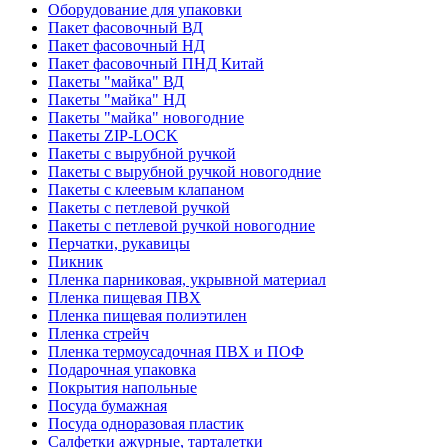
Оборудование для упаковки
Пакет фасовочный ВД
Пакет фасовочный НД
Пакет фасовочный ПНД Китай
Пакеты "майка" ВД
Пакеты "майка" НД
Пакеты "майка" новогодние
Пакеты ZIP-LOCK
Пакеты с вырубной ручкой
Пакеты с вырубной ручкой новогодние
Пакеты с клеевым клапаном
Пакеты с петлевой ручкой
Пакеты с петлевой ручкой новогодние
Перчатки, рукавицы
Пикник
Пленка парниковая, укрывной материал
Пленка пищевая ПВХ
Пленка пищевая полиэтилен
Пленка стрейч
Пленка термоусадочная ПВХ и ПОФ
Подарочная упаковка
Покрытия напольные
Посуда бумажная
Посуда одноразовая пластик
Салфетки ажурные, тарталетки