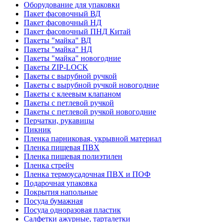
Оборудование для упаковки
Пакет фасовочный ВД
Пакет фасовочный НД
Пакет фасовочный ПНД Китай
Пакеты "майка" ВД
Пакеты "майка" НД
Пакеты "майка" новогодние
Пакеты ZIP-LOCK
Пакеты с вырубной ручкой
Пакеты с вырубной ручкой новогодние
Пакеты с клеевым клапаном
Пакеты с петлевой ручкой
Пакеты с петлевой ручкой новогодние
Перчатки, рукавицы
Пикник
Пленка парниковая, укрывной материал
Пленка пищевая ПВХ
Пленка пищевая полиэтилен
Пленка стрейч
Пленка термоусадочная ПВХ и ПОФ
Подарочная упаковка
Покрытия напольные
Посуда бумажная
Посуда одноразовая пластик
Салфетки ажурные, тарталетки