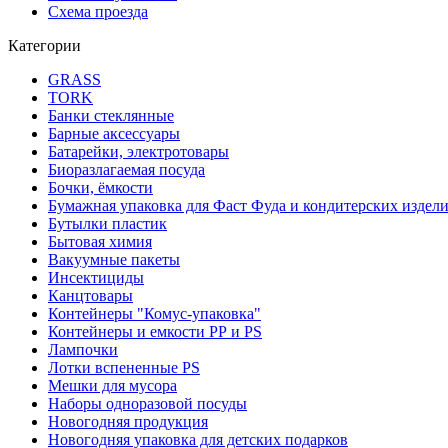
Схема проезда
Категории
GRASS
TORK
Банки стеклянные
Барные аксессуары
Батарейки, электротовары
Биоразлагаемая посуда
Бочки, ёмкости
Бумажная упаковка для Фаст Фуда и кондитерских издел
Бутылки пластик
Бытовая химия
Вакуумные пакеты
Инсектициды
Канцтовары
Контейнеры "Комус-упаковка"
Контейнеры и емкости РР и PS
Лампочки
Лотки вспененные PS
Мешки для мусора
Наборы одноразовой посуды
Новогодняя продукция
Новогодняя упаковка для детских подарков