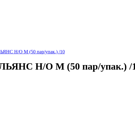
 Н/О M (50 пар/упак.) /10
С Н/О M (50 пар/упак.) /