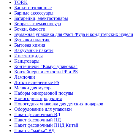
TORK
Банки стеклянные
Барные аксессуары
Батарейки, электротовары
Биоразлагаемая посуда
Бочки, ёмкости
Бумажная упаковка для Фаст Фуда и кондитерских издел
Бутылки пластик
Бытовая химия
Вакуумные пакеты
Инсектициды
Канцтовары
Контейнеры "Комус-упаковка"
Контейнеры и емкости РР и PS
Лампочки
Лотки вспененные PS
Мешки для мусора
Наборы одноразовой посуды
Новогодняя продукция
Новогодняя упаковка для детских подарков
Оборудование для упаковки
Пакет фасовочный ВД
Пакет фасовочный НД
Пакет фасовочный ПНД Китай
Пакеты "майка" ВД