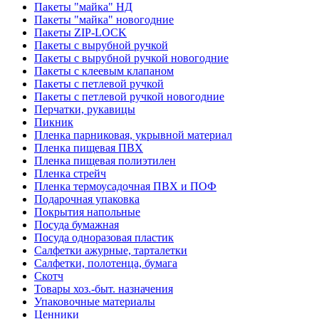
Пакеты "майка" НД
Пакеты "майка" новогодние
Пакеты ZIP-LOCK
Пакеты с вырубной ручкой
Пакеты с вырубной ручкой новогодние
Пакеты с клеевым клапаном
Пакеты с петлевой ручкой
Пакеты с петлевой ручкой новогодние
Перчатки, рукавицы
Пикник
Пленка парниковая, укрывной материал
Пленка пищевая ПВХ
Пленка пищевая полиэтилен
Пленка стрейч
Пленка термоусадочная ПВХ и ПОФ
Подарочная упаковка
Покрытия напольные
Посуда бумажная
Посуда одноразовая пластик
Салфетки ажурные, тарталетки
Салфетки, полотенца, бумага
Скотч
Товары хоз.-быт. назначения
Упаковочные материалы
Ценники