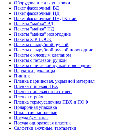
Оборудование для упаковки
Пакет фасовочный ВД
Пакет фасовочный НД
Пакет фасовочный ПНД Китай
Пакеты "майка" ВД
Пакеты "майка" НД
Пакеты "майка" новогодние
Пакеты ZIP-LOCK
Пакеты с вырубной ручкой
Пакеты с вырубной ручкой новогодние
Пакеты с клеевым клапаном
Пакеты с петлевой ручкой
Пакеты с петлевой ручкой новогодние
Перчатки, рукавицы
Пикник
Пленка парниковая, укрывной материал
Пленка пищевая ПВХ
Пленка пищевая полиэтилен
Пленка стрейч
Пленка термоусадочная ПВХ и ПОФ
Подарочная упаковка
Покрытия напольные
Посуда бумажная
Посуда одноразовая пластик
Салфетки ажурные, тарталетки