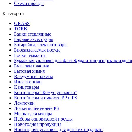
Схема проезда
Категории
GRASS
TORK
Банки стеклянные
Барные аксессуары
Батарейки, электротовары
Биоразлагаемая посуда
Бочки, ёмкости
Бумажная упаковка для Фаст Фуда и кондитерских издел
Бутылки пластик
Бытовая химия
Вакуумные пакеты
Инсектициды
Канцтовары
Контейнеры "Комус-упаковка"
Контейнеры и емкости РР и PS
Лампочки
Лотки вспененные PS
Мешки для мусора
Наборы одноразовой посуды
Новогодняя продукция
Новогодняя упаковка для детских подарков