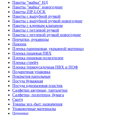
Пакеты "майка" НД
Пакеты "майка" новогодние
Пакеты ZIP-LOCK
Пакеты с вырубной ручкой
Пакеты с вырубной ручкой новогодние
Пакеты с клеевым клапаном
Пакеты с петлевой ручкой
Пакеты с петлевой ручкой новогодние
Перчатки, рукавицы
Пикник
Пленка парниковая, укрывной материал
Пленка пищевая ПВХ
Пленка пищевая полиэтилен
Пленка стрейч
Пленка термоусадочная ПВХ и ПОФ
Подарочная упаковка
Покрытия напольные
Посуда бумажная
Посуда одноразовая пластик
Салфетки ажурные, тарталетки
Салфетки, полотенца, бумага
Скотч
Товары хоз.-быт. назначения
Упаковочные материалы
Ценники