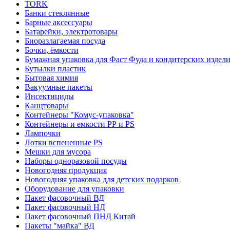
TORK
Банки стеклянные
Барные аксессуары
Батарейки, электротовары
Биоразлагаемая посуда
Бочки, ёмкости
Бумажная упаковка для Фаст Фуда и кондитерских издел
Бутылки пластик
Бытовая химия
Вакуумные пакеты
Инсектициды
Канцтовары
Контейнеры "Комус-упаковка"
Контейнеры и емкости РР и PS
Лампочки
Лотки вспененные PS
Мешки для мусора
Наборы одноразовой посуды
Новогодняя продукция
Новогодняя упаковка для детских подарков
Оборудование для упаковки
Пакет фасовочный ВД
Пакет фасовочный НД
Пакет фасовочный ПНД Китай
Пакеты "майка" ВД