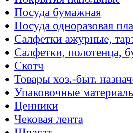
Посуда бумажная
Посуда одноразовая пл
Салфетки ажурные, тар
Салфетки, полотенца, б
Скотч
Товары хоз.-быт. назна
Упаковочные материал
Ценники
Чековая лента
Шпагат