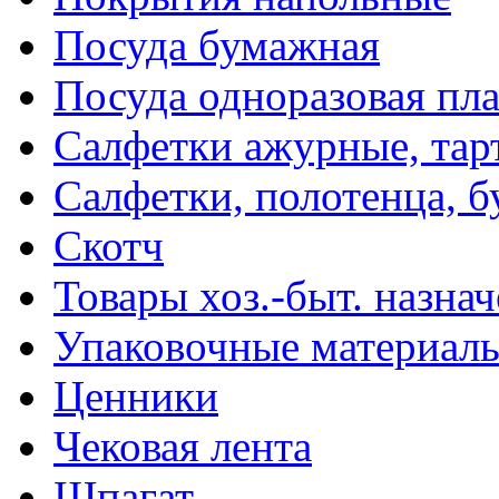
Посуда бумажная
Посуда одноразовая пл
Салфетки ажурные, тар
Салфетки, полотенца, б
Скотч
Товары хоз.-быт. назна
Упаковочные материал
Ценники
Чековая лента
Шпагат