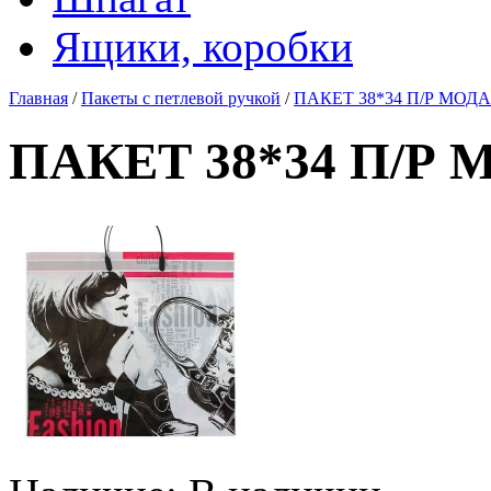
Ящики, коробки
Главная
/
Пакеты с петлевой ручкой
/
ПАКЕТ 38*34 П/Р МОДА
ПАКЕТ 38*34 П/Р 