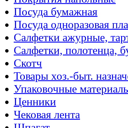
Посуда бумажная
Посуда одноразовая пл
Салфетки ажурные, тар
Салфетки, полотенца, б
Скотч
Товары хоз.-быт. назна
Упаковочные материал
Ценники
Чековая лента
Шпагат