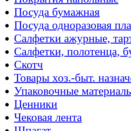
Посуда бумажная
Посуда одноразовая пл
Салфетки ажурные, тар
Салфетки, полотенца, б
Скотч
Товары хоз.-быт. назна
Упаковочные материал
Ценники
Чековая лента
Шпагат