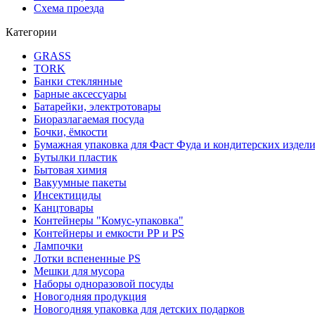
Схема проезда
Категории
GRASS
TORK
Банки стеклянные
Барные аксессуары
Батарейки, электротовары
Биоразлагаемая посуда
Бочки, ёмкости
Бумажная упаковка для Фаст Фуда и кондитерских издел
Бутылки пластик
Бытовая химия
Вакуумные пакеты
Инсектициды
Канцтовары
Контейнеры "Комус-упаковка"
Контейнеры и емкости РР и PS
Лампочки
Лотки вспененные PS
Мешки для мусора
Наборы одноразовой посуды
Новогодняя продукция
Новогодняя упаковка для детских подарков