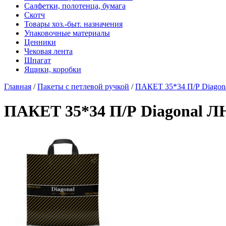
Салфетки, полотенца, бумага
Скотч
Товары хоз.-быт. назначения
Упаковочные материалы
Ценники
Чековая лента
Шпагат
Ящики, коробки
Главная
/
Пакеты с петлевой ручкой
/
ПАКЕТ 35*34 П/Р Diago
ПАКЕТ 35*34 П/Р Diagonal 