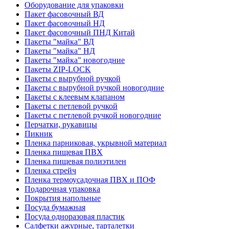
Оборудование для упаковки
Пакет фасовочный ВД
Пакет фасовочный НД
Пакет фасовочный ПНД Китай
Пакеты "майка" ВД
Пакеты "майка" НД
Пакеты "майка" новогодние
Пакеты ZIP-LOCK
Пакеты с вырубной ручкой
Пакеты с вырубной ручкой новогодние
Пакеты с клеевым клапаном
Пакеты с петлевой ручкой
Пакеты с петлевой ручкой новогодние
Перчатки, рукавицы
Пикник
Пленка парниковая, укрывной материал
Пленка пищевая ПВХ
Пленка пищевая полиэтилен
Пленка стрейч
Пленка термоусадочная ПВХ и ПОФ
Подарочная упаковка
Покрытия напольные
Посуда бумажная
Посуда одноразовая пластик
Салфетки ажурные, тарталетки