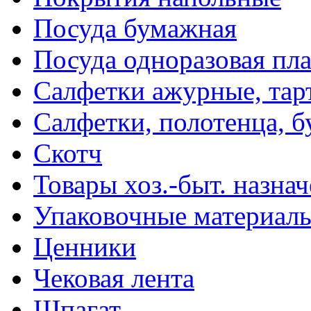
Посуда бумажная
Посуда одноразовая пл
Салфетки ажурные, тар
Салфетки, полотенца, б
Скотч
Товары хоз.-быт. назна
Упаковочные материал
Ценники
Чековая лента
Шпагат