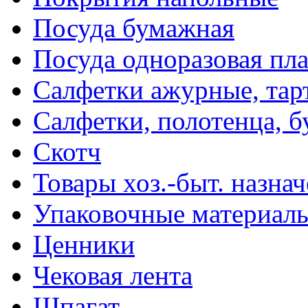
Посуда бумажная
Посуда одноразовая пл
Салфетки ажурные, тар
Салфетки, полотенца, б
Скотч
Товары хоз.-быт. назна
Упаковочные материал
Ценники
Чековая лента
Шпагат