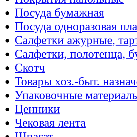
Посуда бумажная
Посуда одноразовая пл
Салфетки ажурные, тар
Салфетки, полотенца, б
Скотч
Товары хоз.-быт. назна
Упаковочные материал
Ценники
Чековая лента
Шпагат