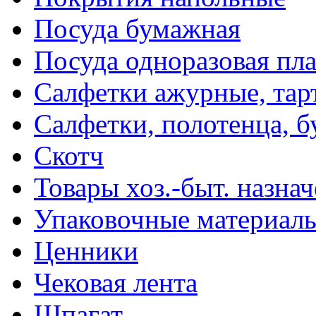
Посуда бумажная
Посуда одноразовая пл
Салфетки ажурные, тар
Салфетки, полотенца, б
Скотч
Товары хоз.-быт. назна
Упаковочные материал
Ценники
Чековая лента
Шпагат