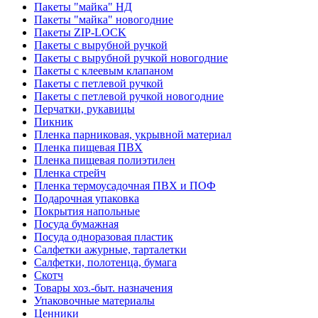
Пакеты "майка" НД
Пакеты "майка" новогодние
Пакеты ZIP-LOCK
Пакеты с вырубной ручкой
Пакеты с вырубной ручкой новогодние
Пакеты с клеевым клапаном
Пакеты с петлевой ручкой
Пакеты с петлевой ручкой новогодние
Перчатки, рукавицы
Пикник
Пленка парниковая, укрывной материал
Пленка пищевая ПВХ
Пленка пищевая полиэтилен
Пленка стрейч
Пленка термоусадочная ПВХ и ПОФ
Подарочная упаковка
Покрытия напольные
Посуда бумажная
Посуда одноразовая пластик
Салфетки ажурные, тарталетки
Салфетки, полотенца, бумага
Скотч
Товары хоз.-быт. назначения
Упаковочные материалы
Ценники