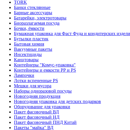
TORK
Банки стеклянные
Барные аксессуары
Батарейки, электротовары
Биоразлагаемая посуда
Бочки, ёмкости
Бумажная упаковка для Фаст Фуда и кондитерских издел
Бутылки пластик
Бытовая химия
Вакуумные пакеты
Инсектициды
Канцтовары
Контейнеры "Комус-упаковка"
Контейнеры и емкости РР и PS
Лампочки
Лотки вспененные PS
Мешки для мусора
Наборы одноразовой посуды
Новогодняя продукция
Новогодняя упаковка для детских подарков
Оборудование для упаковки
Пакет фасовочный ВД
Пакет фасовочный НД
Пакет фасовочный ПНД Китай
Пакеты "майка" ВД