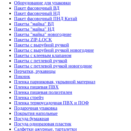
Оборудование для упаковки
Пакет фасовочный ВД
Пакет фасовочный НД
Пакет фасовочный ПНД Китай
Пакеты "майка" ВД
Пакеты "майка" НД
Пакеты "майка" новогодние
Пакеты ZIP-LOCK
Пакеты с вырубной ручкой
Пакеты с вырубной ручкой новогодние
Пакеты с клеевым клапаном
Пакеты с петлевой ручкой
Пакеты с петлевой ручкой новогодние
Перчатки, рукавицы
Пикник
Пленка парниковая, укрывной материал
Пленка пищевая ПВХ
Пленка пищевая полиэтилен
Пленка стрейч
Пленка термоусадочная ПВХ и ПОФ
Подарочная упаковка
Покрытия напольные
Посуда бумажная
Посуда одноразовая пластик
Салфетки ажурные, тарталетки