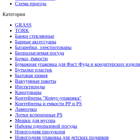
Схема проезда
Категории
GRASS
TORK
Банки стеклянные
Барные аксессуары
Батарейки, электротовары
Биоразлагаемая посуда
Бочки, ёмкости
Бумажная упаковка для Фаст Фуда и кондитерских издел
Бутылки пластик
Бытовая химия
Вакуумные пакеты
Инсектициды
Канцтовары
Контейнеры "Комус-упаковка"
Контейнеры и емкости РР и PS
Лампочки
Лотки вспененные PS
Мешки для мусора
Наборы одноразовой посуды
Новогодняя продукция
Новогодняя упаковка для детских подарков