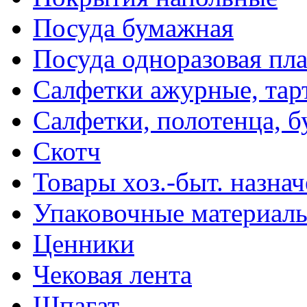
Посуда бумажная
Посуда одноразовая пл
Салфетки ажурные, тар
Салфетки, полотенца, б
Скотч
Товары хоз.-быт. назна
Упаковочные материал
Ценники
Чековая лента
Шпагат