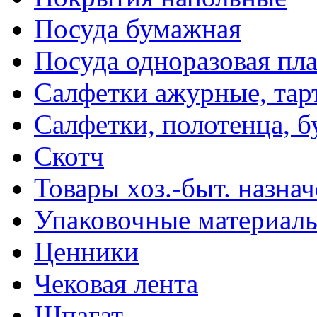
Посуда бумажная
Посуда одноразовая пл
Салфетки ажурные, тар
Салфетки, полотенца, б
Скотч
Товары хоз.-быт. назна
Упаковочные материал
Ценники
Чековая лента
Шпагат