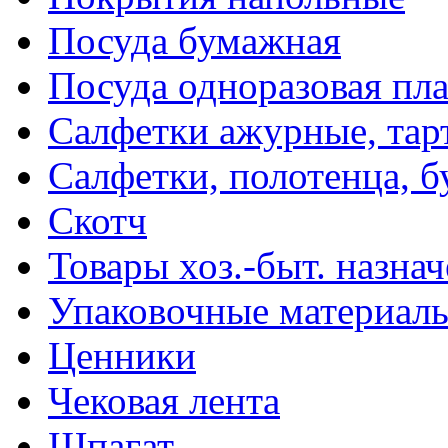
Посуда бумажная
Посуда одноразовая пл
Салфетки ажурные, тар
Салфетки, полотенца, б
Скотч
Товары хоз.-быт. назна
Упаковочные материал
Ценники
Чековая лента
Шпагат