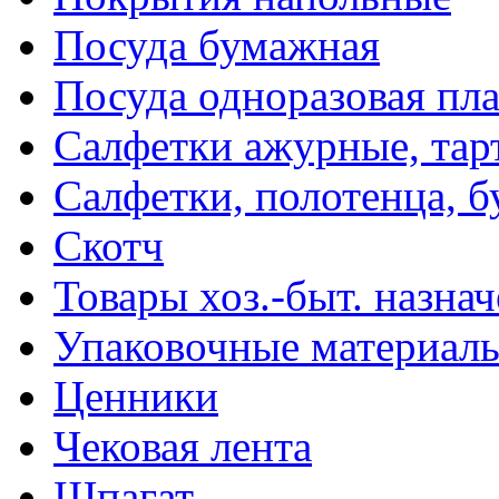
Посуда бумажная
Посуда одноразовая пл
Салфетки ажурные, тар
Салфетки, полотенца, б
Скотч
Товары хоз.-быт. назна
Упаковочные материал
Ценники
Чековая лента
Шпагат