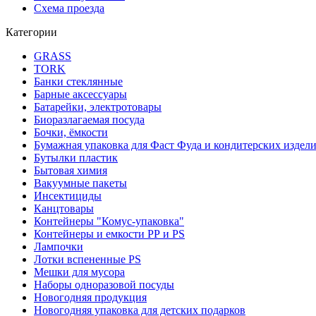
Схема проезда
Категории
GRASS
TORK
Банки стеклянные
Барные аксессуары
Батарейки, электротовары
Биоразлагаемая посуда
Бочки, ёмкости
Бумажная упаковка для Фаст Фуда и кондитерских издел
Бутылки пластик
Бытовая химия
Вакуумные пакеты
Инсектициды
Канцтовары
Контейнеры "Комус-упаковка"
Контейнеры и емкости РР и PS
Лампочки
Лотки вспененные PS
Мешки для мусора
Наборы одноразовой посуды
Новогодняя продукция
Новогодняя упаковка для детских подарков