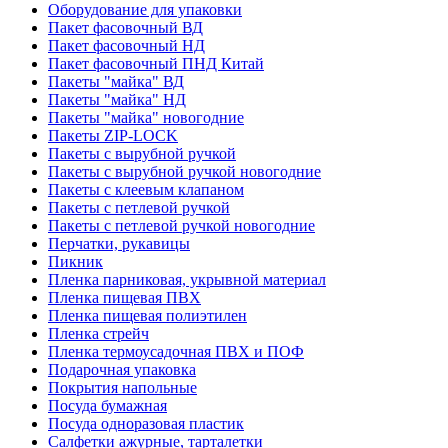
Оборудование для упаковки
Пакет фасовочный ВД
Пакет фасовочный НД
Пакет фасовочный ПНД Китай
Пакеты "майка" ВД
Пакеты "майка" НД
Пакеты "майка" новогодние
Пакеты ZIP-LOCK
Пакеты с вырубной ручкой
Пакеты с вырубной ручкой новогодние
Пакеты с клеевым клапаном
Пакеты с петлевой ручкой
Пакеты с петлевой ручкой новогодние
Перчатки, рукавицы
Пикник
Пленка парниковая, укрывной материал
Пленка пищевая ПВХ
Пленка пищевая полиэтилен
Пленка стрейч
Пленка термоусадочная ПВХ и ПОФ
Подарочная упаковка
Покрытия напольные
Посуда бумажная
Посуда одноразовая пластик
Салфетки ажурные, тарталетки