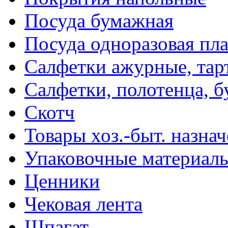
Посуда бумажная
Посуда одноразовая пл
Салфетки ажурные, тар
Салфетки, полотенца, б
Скотч
Товары хоз.-быт. назна
Упаковочные материал
Ценники
Чековая лента
Шпагат