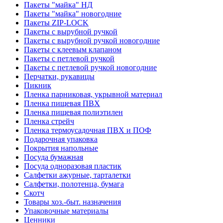
Пакеты "майка" НД
Пакеты "майка" новогодние
Пакеты ZIP-LOCK
Пакеты с вырубной ручкой
Пакеты с вырубной ручкой новогодние
Пакеты с клеевым клапаном
Пакеты с петлевой ручкой
Пакеты с петлевой ручкой новогодние
Перчатки, рукавицы
Пикник
Пленка парниковая, укрывной материал
Пленка пищевая ПВХ
Пленка пищевая полиэтилен
Пленка стрейч
Пленка термоусадочная ПВХ и ПОФ
Подарочная упаковка
Покрытия напольные
Посуда бумажная
Посуда одноразовая пластик
Салфетки ажурные, тарталетки
Салфетки, полотенца, бумага
Скотч
Товары хоз.-быт. назначения
Упаковочные материалы
Ценники