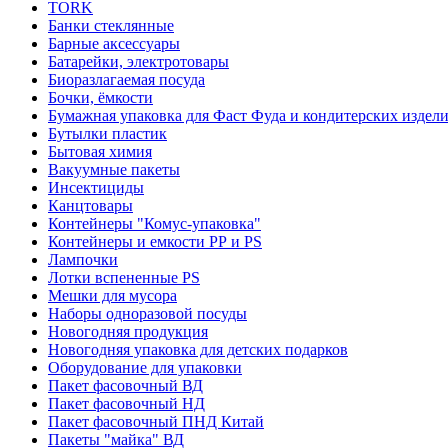
TORK
Банки стеклянные
Барные аксессуары
Батарейки, электротовары
Биоразлагаемая посуда
Бочки, ёмкости
Бумажная упаковка для Фаст Фуда и кондитерских издел
Бутылки пластик
Бытовая химия
Вакуумные пакеты
Инсектициды
Канцтовары
Контейнеры "Комус-упаковка"
Контейнеры и емкости РР и PS
Лампочки
Лотки вспененные PS
Мешки для мусора
Наборы одноразовой посуды
Новогодняя продукция
Новогодняя упаковка для детских подарков
Оборудование для упаковки
Пакет фасовочный ВД
Пакет фасовочный НД
Пакет фасовочный ПНД Китай
Пакеты "майка" ВД