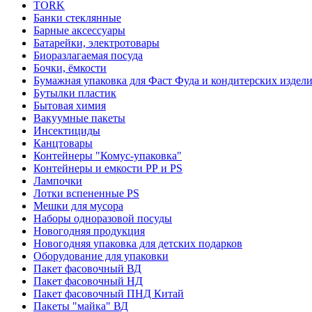
TORK
Банки стеклянные
Барные аксессуары
Батарейки, электротовары
Биоразлагаемая посуда
Бочки, ёмкости
Бумажная упаковка для Фаст Фуда и кондитерских издел
Бутылки пластик
Бытовая химия
Вакуумные пакеты
Инсектициды
Канцтовары
Контейнеры "Комус-упаковка"
Контейнеры и емкости РР и PS
Лампочки
Лотки вспененные PS
Мешки для мусора
Наборы одноразовой посуды
Новогодняя продукция
Новогодняя упаковка для детских подарков
Оборудование для упаковки
Пакет фасовочный ВД
Пакет фасовочный НД
Пакет фасовочный ПНД Китай
Пакеты "майка" ВД