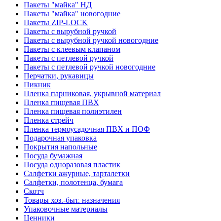
Пакеты "майка" НД
Пакеты "майка" новогодние
Пакеты ZIP-LOCK
Пакеты с вырубной ручкой
Пакеты с вырубной ручкой новогодние
Пакеты с клеевым клапаном
Пакеты с петлевой ручкой
Пакеты с петлевой ручкой новогодние
Перчатки, рукавицы
Пикник
Пленка парниковая, укрывной материал
Пленка пищевая ПВХ
Пленка пищевая полиэтилен
Пленка стрейч
Пленка термоусадочная ПВХ и ПОФ
Подарочная упаковка
Покрытия напольные
Посуда бумажная
Посуда одноразовая пластик
Салфетки ажурные, тарталетки
Салфетки, полотенца, бумага
Скотч
Товары хоз.-быт. назначения
Упаковочные материалы
Ценники