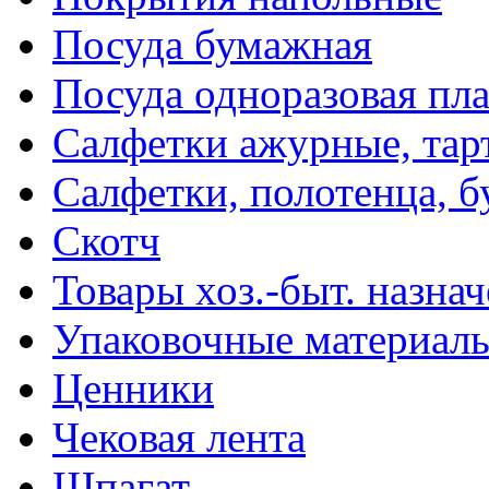
Посуда бумажная
Посуда одноразовая пл
Салфетки ажурные, тар
Салфетки, полотенца, б
Скотч
Товары хоз.-быт. назна
Упаковочные материал
Ценники
Чековая лента
Шпагат