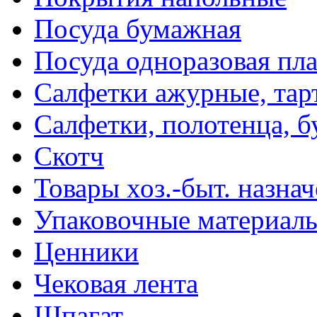
Посуда бумажная
Посуда одноразовая пл
Салфетки ажурные, тар
Салфетки, полотенца, б
Скотч
Товары хоз.-быт. назна
Упаковочные материал
Ценники
Чековая лента
Шпагат