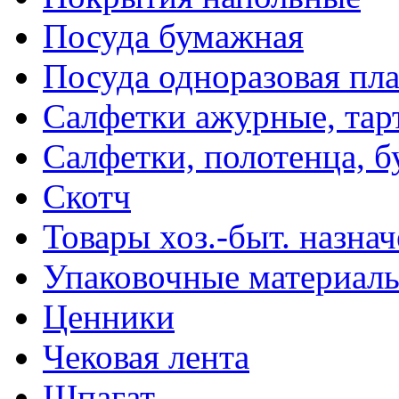
Посуда бумажная
Посуда одноразовая пл
Салфетки ажурные, тар
Салфетки, полотенца, б
Скотч
Товары хоз.-быт. назна
Упаковочные материал
Ценники
Чековая лента
Шпагат